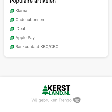
Populaire artikelen
Klarna
library_books
Cadeaubonnen
library_books
iDeal
library_books
Apple Pay
library_books
Bankcontact KBC/CBC
library_books
Wij gebruiken Trengo