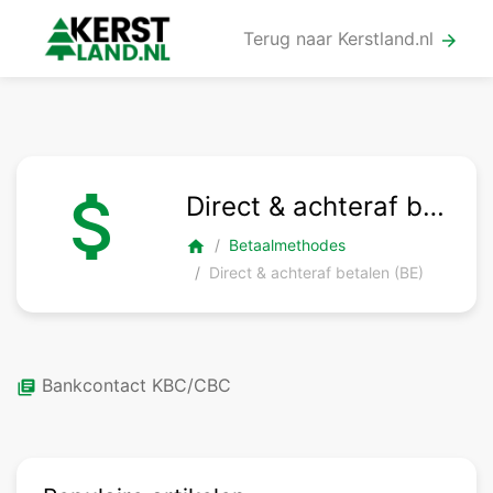
Terug naar Kerstland.nl
arrow_forward
attach_money
Direct & achteraf betalen (BE)
Betaalmethodes
home
Direct & achteraf betalen (BE)
Bankcontact KBC/CBC
library_books