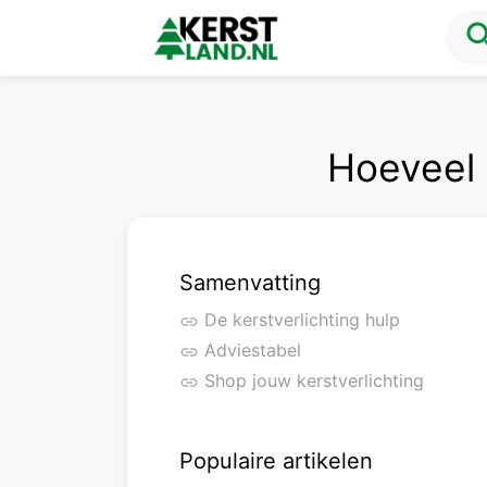
sea
Hoeveel 
Samenvatting
De kerstverlichting hulp
link
Adviestabel
link
Shop jouw kerstverlichting
link
Populaire artikelen