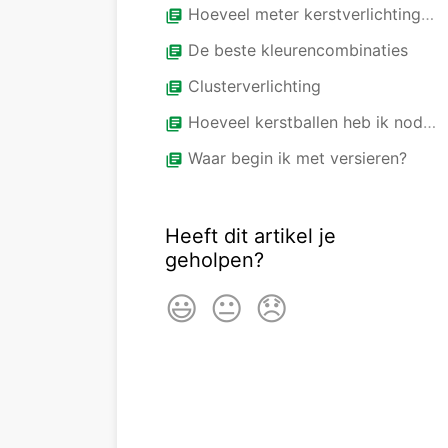
Hoeveel meter kerstverlichting heb ik nodig?
library_books
De beste kleurencombinaties
library_books
Clusterverlichting
library_books
Hoeveel kerstballen heb ik nodig?
library_books
Waar begin ik met versieren?
library_books
Heeft dit artikel je
geholpen?
😃
😐
😞