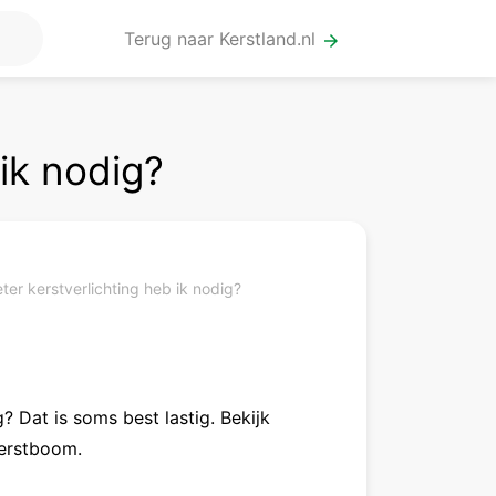
Terug naar Kerstland.nl
arrow_forward
ik nodig?
er kerstverlichting heb ik nodig?
? Dat is soms best lastig. Bekijk
kerstboom.